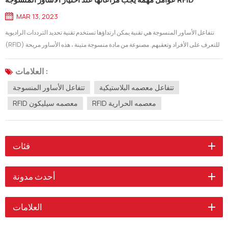
MAR 13, 2023
تتفاعل الأساور المنسوجة هي تقنية يمكن ارتداؤها تستخدم تقنية تحديد الترددات الراديوية
(RFID) للتعرف على الأفراد وتعقبهم. مصنوعة من مادة منسوجة متينة ، هذه الأساور مريحة
للارتداء لفترات طويلة من الزمن. يتم استخدامها بشكل شائع في إدارة الأحداث والتحكم في
الوصول وأنظمة الدفع غير النقدية. هناك عدة أسباب...
العلامات :
تتفاعل معصمه البلاستيكية
تتفاعل الأساور المنسوجة
RFID معصمه الحرارية
RFID معصمه سيليكون
فئات
أحدث مدونة
العلامات