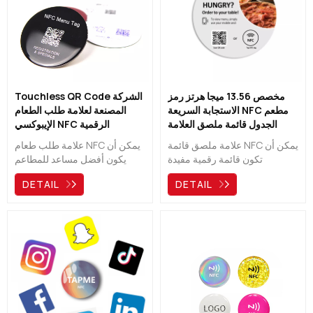
مخصص 13.56 ميجا هرتز رمز
Touchless QR Code الشركة
الاستجابة السريعة NFC مطعم
المصنعة لعلامة طلب الطعام
الجدول قائمة ملصق العلامة
الإيبوكسي NFC الرقمية
الشركة المصنعة
علامة ملصق قائمة NFC يمكن أن
علامة طلب طعام NFC يمكن أن
تكون قائمة رقمية مفيدة
يكون أفضل مساعد للمطاعم
للمطاعم والحانات والمقاهي
والحانات والمقاهي والحانات
DETAIL
DETAIL
والحانات والفنادق. يمكن
والفنادق. يحتاج العملاء فقط إلى
تخصيصه ويمنحك أيضًا خيارات
مسح رمز الاستجابة السريعة أو
NFC & QR Code لتحميل قائمتك
النقر فوق علامة nfc ، ثم يمكنهم
إلى هاتف ضيوفك مباشرةً.
رؤية القائمة الرقمية مباشرة. لم
يعد على الضيوف الانتظار في
طابور أو نادل.