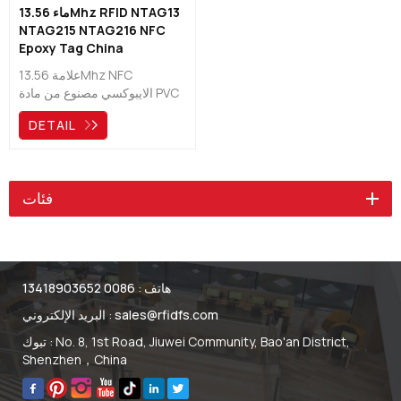
ماء 13.56Mhz RFID NTAG13
NTAG215 NTAG216 NFC
Epoxy Tag China
Manufacturer
علامة 13.56Mhz NFC
الايبوكسي مصنوع من مادة PVC
مغطاة بطبقة راتنج إضافية
DETAIL
(إيبوكسي). نظرًا للجمع بين
مادتين ، فإن قلادة الإيبوكسي
مقاومة للماء وبالتالي فهي مثالية
للاستخدام الداخلي والخارجي.
فئات
هاتف :
0086 13418903652
sales@rfidfs.com
البريد الإلكتروني :
تبوك : No. 8, 1st Road, Jiuwei Community, Bao'an District,
Shenzhen，China