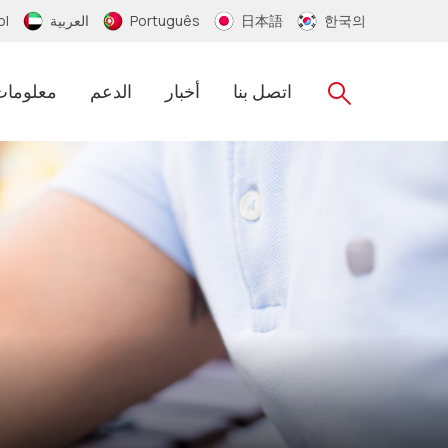
한국의
日本語
Português
العربية
ol
اتصل بنا
أخبار
الدعم
معلومات
سلسلة مفاتيح RFID
RFID الايبوكسي مفتاح العلامة
RFID PVC الاسوره
RFID معصمه سيليكون
RFID النايلون معصمه