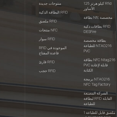
125 كيلو هرتز Rfid
منتوجات جديدة
الأساور
البطاقة الذكية RFID
بطاقة Nfc مخصصة
ملصق RFID
بطاقات ذكية RFID
منتجات NFC
DESFire
سوار RFID
بطاقة مخصصة
للطباعة NTAG216
RFID الموجودة في
PVC
قاعدة المفتاح
بطاقة NFC Ntag216
قارئ RFID
PVC قابلة لإعادة
الكتابة
حجب RFID
برمجة NTAG216
NFC Tag Factory
الشركة المصنعة
لبطاقة RFID القابلة
للطباعة
ملصق قابل للطباعة 1