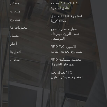
بطاقة RFID MIFARE
مسكن
للفنادق الفاخرة
منتجات
ملصق ICODE لمشروع
مشروع
مكتبة كوريا
معلومات عنا
سوار معصم منسوج
خفيف الوزن لمهرجان
تحميل
الموسيقى
أخبار
RFID PVC الاسوره
لمشروع الحديقة المائية
اتصل بنا
RFID معصمه سيليكون
مقالات
لمهرجان الشروق
بطاقة لعبة NFC
لمشروع وحوش التوازن