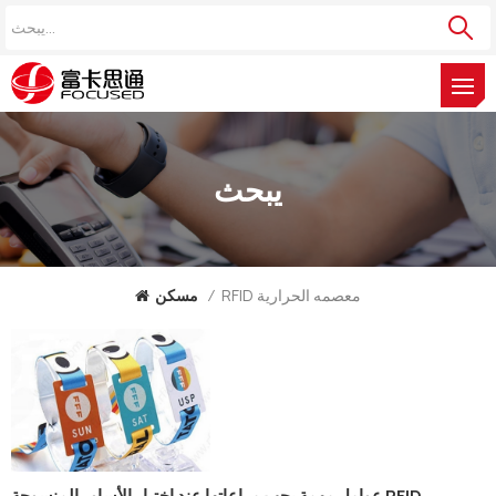
يبحث
RFID معصمه الحرارية
/
مسكن
عوامل مهمة يجب مراعاتها عند اختيار الأساور المنسوجة RFID