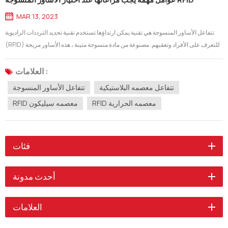
MAR 13, 2023
تتفاعل الأساور المنسوجة هي تقنية يمكن ارتداؤها تستخدم تقنية تحديد الترددات الراديوية
(RFID) للتعرف على الأفراد وتعقبهم. مصنوعة من مادة منسوجة متينة ، هذه الأساور مريحة
للارتداء لفترات طويلة من الزمن. يتم استخدامها بشكل شائع في إدارة الأحداث والتحكم في
الوصول وأنظمة الدفع غير النقدية. هناك عدة أسباب...
العلامات :
تتفاعل معصمه البلاستيكية
تتفاعل الأساور المنسوجة
RFID معصمه الحرارية
RFID معصمه سيليكون
فئات
أحدث مدونة
العلامات