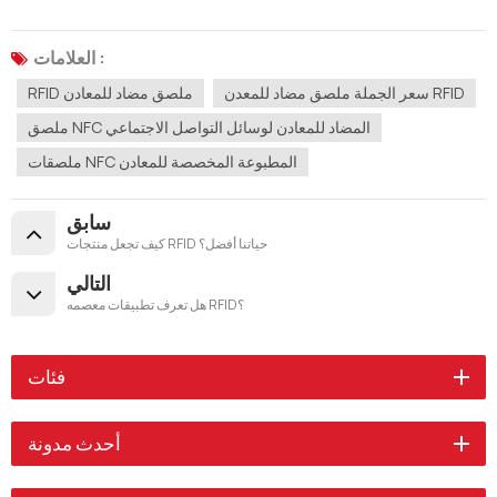
العلامات :
سعر الجملة ملصق مضاد للمعدن RFID
RFID ملصق مضاد للمعادن
ملصق NFC المضاد للمعادن لوسائل التواصل الاجتماعي
ملصقات NFC المطبوعة المخصصة للمعادن
سابق
كيف تجعل منتجات RFID حياتنا أفضل؟
التالي
هل تعرف تطبيقات معصمه RFID؟
فئات
أحدث مدونة