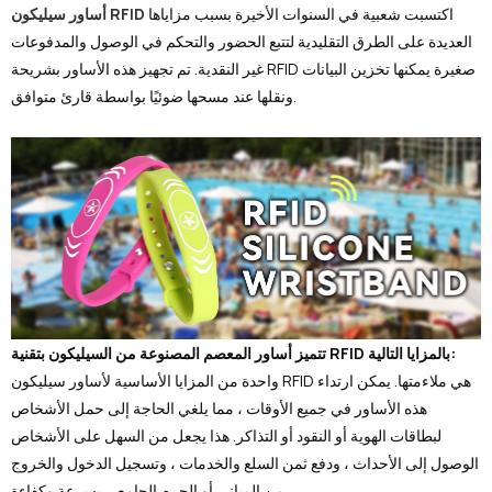
اكتسبت شعبية في السنوات الأخيرة بسبب مزاياها
أساور سيليكون RFID
العديدة على الطرق التقليدية لتتبع الحضور والتحكم في الوصول والمدفوعات
غير النقدية. تم تجهيز هذه الأساور بشريحة RFID صغيرة يمكنها تخزين البيانات
ونقلها عند مسحها ضوئيًا بواسطة قارئ متوافق.
تتميز أساور المعصم المصنوعة من السيليكون بتقنية RFID بالمزايا التالية:
واحدة من المزايا الأساسية لأساور سيليكون RFID هي ملاءمتها. يمكن ارتداء
هذه الأساور في جميع الأوقات ، مما يلغي الحاجة إلى حمل الأشخاص
لبطاقات الهوية أو النقود أو التذاكر. هذا يجعل من السهل على الأشخاص
الوصول إلى الأحداث ، ودفع ثمن السلع والخدمات ، وتسجيل الدخول والخروج
من المباني أو الحرم الجامعي بسرعة وكفاءة.