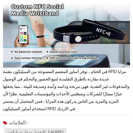
في الختام ، توفر أساور المعصم المصنوعة من السيليكون بتقنية RFID مزايا
عديدة مقارنة بالطرق التقليدية لتتبع الحضور والتحكم في الوصول
والمدفوعات غير النقدية. فهي مريحة ودائمة وآمنة وصديقة للبيئة ، مما يجعلها
خيارًا ممتازًا للشركات ومنظمي الأحداث والمؤسسات التعليمية. نظرًا لأن
المزيد والمزيد من الناس يدركون هذه المزايا ، فمن المحتمل أن يستمر
استخدام أساور السيليكون RFID في الازدياد.
العلامات :
قابل للتعديل سوار سيليكون RFID