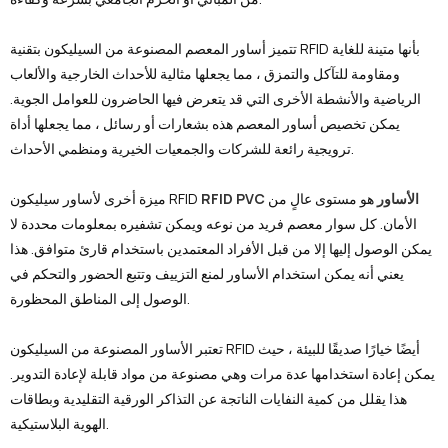
تتميز أساور المعصم المصنوعة من السيليكون بتقنية RFID بأنها متينة للغاية
ومقاومة للتآكل والتمزق ، مما يجعلها مثالية للأحداث الخارجية والألعاب
الرياضية والأنشطة الأخرى التي قد يتعرض فيها الحاضرون للعوامل الجوية.
يمكن تخصيص أساور المعصم هذه بشعارات أو رسائل ، مما يجعلها أداة
ترويجية رائعة للشركات والجمعيات الخيرية ومنظمي الأحداث.
RFID PVC الأساور
هو مستوى عالٍ من
ميزة أخرى لأساور سيليكون RFID
الأمان. كل سوار معصم فريد من نوعه ويمكن تشفيره بمعلومات محددة لا
يمكن الوصول إليها إلا من قبل الأفراد المعتمدين باستخدام قارئ متوافق. هذا
يعني أنه يمكن استخدام الأساور لمنع التزييف وتتبع الحضور والتحكم في
الوصول إلى المناطق المحظورة.
تعتبر الأساور المصنوعة من السيليكون RFID أيضًا خيارًا صديقًا للبيئة ، حيث
يمكن إعادة استخدامها عدة مرات وهي مصنوعة من مواد قابلة لإعادة التدوير.
هذا يقلل من كمية النفايات الناتجة عن التذاكر الورقية التقليدية وبطاقات
الهوية البلاستيكية.