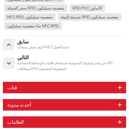
RFID PVC الأساور
سعر الجملة RFID معصمه سيليكون
صديقة للبيئة RFID معصمه سيليكون
NFC RFID معصمه سيليكون
ماء معصمه سيليكون NFC RFID
سابق
كيف تجعل منتجات RFID حياتنا أفضل؟
التالي
عزز إستراتيجيتك التسويقية باستخدام علامات الوسائط الاجتماعية NFC
وبطاقات RFID المطبوعة المخصصة
فئات
أحدث مدونة
العلامات