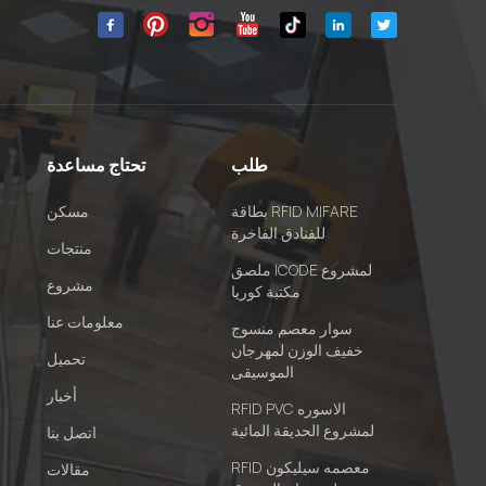
طلب
تحتاج مساعدة
بطاقة RFID MIFARE
مسكن
للفنادق الفاخرة
منتجات
ملصق ICODE لمشروع
مشروع
مكتبة كوريا
معلومات عنا
سوار معصم منسوج
خفيف الوزن لمهرجان
تحميل
الموسيقى
أخبار
RFID PVC الاسوره
لمشروع الحديقة المائية
اتصل بنا
RFID معصمه سيليكون
مقالات