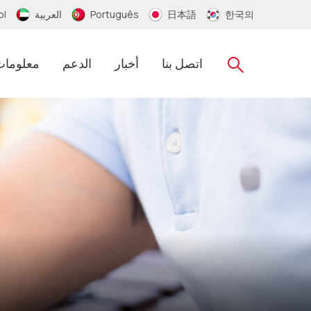
한국의
日本語
Português
العربية
ol
اتصل بنا
أخبار
الدعم
معلومات
سلسلة مفاتيح RFID
RFID الايبوكسي مفتاح العلامة
RFID PVC الاسوره
RFID معصمه سيليكون
RFID النايلون معصمه