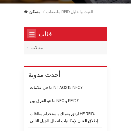
ملصقات RFID العبث والدليل
مسكن
/
فئات
مقالات
أحدث مدونة
ما هي علامات NTAG215 NFC؟
ما هو الفرق بين NFC و RFID؟
ارتق بعملك باستخدام بطاقات HF RFID:
إطلاق العنان لإمكانيات اتصال الجيل التالي