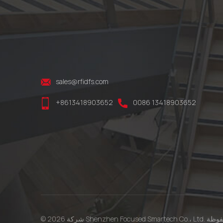
sales@rfidfs.com
+8613418903652
0086 13418903652