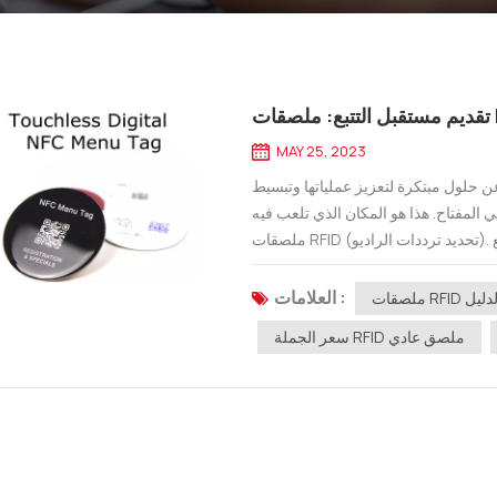
MAY 25, 2023
 حلول مبتكرة لتعزيز عملياتها وتبسيط
ي المفتاح. هذا هو المكان الذي تلعب فيه
ملصقات RFID (تحديد ترددات الراديو). تُحدث هذه الملصقات الصغيرة والقوية ثورة في طريقة تتبع
الشركات لأصولها وإدارتها....
العلامات :
ث والدليل
سعر الجملة RFID ملصق عادي