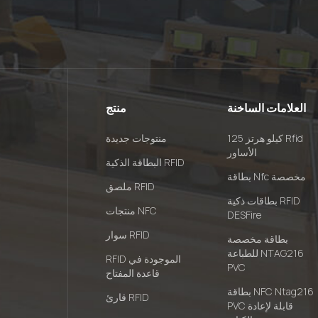
العلامات الساخنة
منتج
125 كيلو هرتز Rfid
منتوجات جديدة
الأساور
البطاقة الذكية RFID
بطاقة Nfc مخصصة
ملصق RFID
بطاقات ذكية RFID
منتجات NFC
DESFire
سوار RFID
بطاقة مخصصة
للطباعة NTAG216
RFID الموجودة في
PVC
قاعدة المفتاح
بطاقة NFC Ntag216
قارئ RFID
PVC قابلة لإعادة