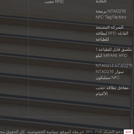
الكتابة
حجب RFID
برمجة NTAG216
NFC Tag Factory
الشركة المصنعة
لبطاقة RFID القابلة
للطباعة
ملصق قابل للطباعة 1
كيلو MIFARE RFID
NTAG213 NTAG215
NTAG216 سوار
سيليكون NFC
تتفاعل بطاقة حجب
الأكمام
Xml
خريطة الموقع
سياسة الخصوصية
© 2026 شركة Shenzhen Focused Smartech Co.، Ltd. كل الحقوق محفوظة.
IPv6 دعم الشبكة