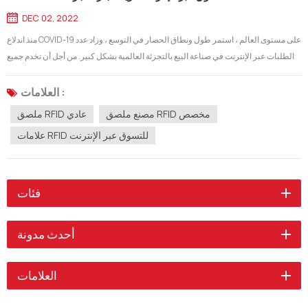
DEC 02, 2022
منذ اندلاع COVID-19 على مستوى العالم ، استمر طول ونطاق الحصار في التوسع ، وزاد عدد
الطلبات عبر الإنترنت في صناعة البيع بالتجزئة العالمية بشكل كبير. من أجل أن تخدم جميع
قنوات المبيعات العملاء بشكل أفضل وتوفر المنتج المناسب في الوقت والمكان المناسبين
، أصبحت إدارة المخزون الاستراتيجي مشكلة رئيسية لكل...
العلامات :
مصنع ملصق RFID مخصص
ملصق RFID عادي
علامات RFID للتسوق عبر الإنترنت
فئات
أحدث مدونة
العلامات