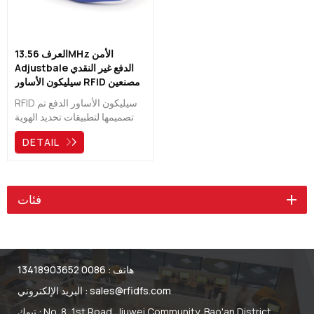
العرف 13.56MHz الأمن
Adjustbale الدفع غير النقدي
سيليكون الأساور RFID مصنعين
RFID سيليكون الأساور الدفع تم
تصميمها لتطبيقات تحديد الهوية
الشخصية مثل الدفع غير النقدي
DETAIL
والتحكم في الوصول إلى
المتنزهات الترفيهية أو المتنزهات
المائية وقرى العطلات والحفلات
الموسيقية والأماكن الترفيهية
فئات
والمتاحف والمعارض وغير ذلك.
هاتف :
0086 13418903652
sales@rfidfs.com
البريد الإلكتروني :
تبوك : No. 8, 1st Road, Jiuwei Community, Bao'an District,