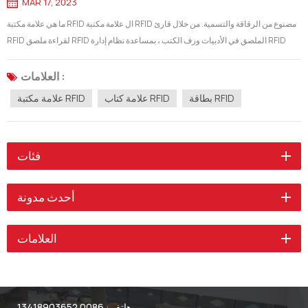
MAR 17, 2023
ما هي علامة مكتبة RFID ال علامة مكتبة RFID مصنوع من الرقاقة والتسمية. من خلال قارئ
RFID لقراءة ملصق RFID الملصق في الأدبيات ورف الكتب ، بمساعدة نظام إدارة RFID
الخلفية ونظام التكامل التلقائي للمكتبة ، لتحقيق الإدارة المتكاملة للأدب ، ورف الكتب ،
والاقتراض والعودة ، والرفوف والتجميع بين الموظفين .يو...
العلامات :
بطاقة RFID
علامة كتاب RFID
علامة مكتبة RFID
فئات
أحدث مدونة
العلامات
هاتف :
0086 13418903652