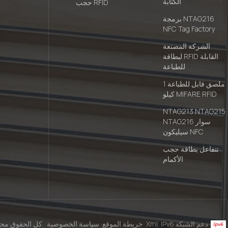
الكتابة
حجب RFID
برمجة NTAG216
NFC Tag Factory
الشركة المصنعة
لبطاقة RFID القابلة
للطباعة
ملصق قابل للطباعة 1
كيلو MIFARE RFID
NTAG213 NTAG215
NTAG216 سوار
سيليكون NFC
تتفاعل بطاقة حجب
الأكمام
Xml
خريطة الموقع
سياسة الخصوصية
© 2026 شركة Shenzhen Focused Smartech Co.، Ltd. كل الحقوق محفوظة.
IPv6 دعم الشبكة