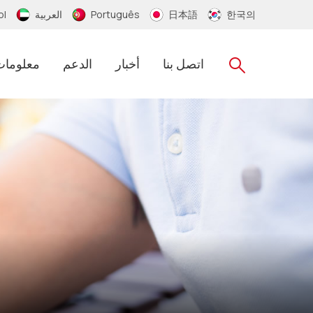
한국의
日本語
Português
العربية
ol
اتصل بنا
أخبار
الدعم
معلومات
سلسلة مفاتيح RFID
RFID الايبوكسي مفتاح العلامة
RFID PVC الاسوره
RFID معصمه سيليكون
RFID النايلون معصمه