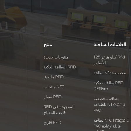
العلامات الساخنة
منتج
125 كيلو هرتز Rfid
منتوجات جديدة
الأساور
البطاقة الذكية RFID
بطاقة Nfc مخصصة
ملصق RFID
بطاقات ذكية RFID
منتجات NFC
DESFire
سوار RFID
بطاقة مخصصة
للطباعة NTAG216
RFID الموجودة في
PVC
قاعدة المفتاح
بطاقة NFC Ntag216
قارئ RFID
PVC قابلة لإعادة