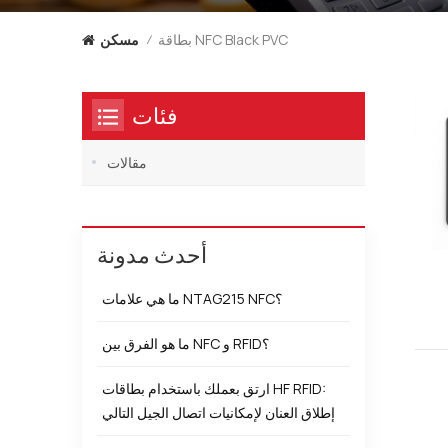
بطاقة NFC Black PVC
مسكن
/
فئات
مقالات
أحدث مدونة
ما هي علامات NTAG215 NFC؟
ما هو الفرق بين NFC و RFID؟
ارتق بعملك باستخدام بطاقات HF RFID:
إطلاق العنان لإمكانيات اتصال الجيل التالي