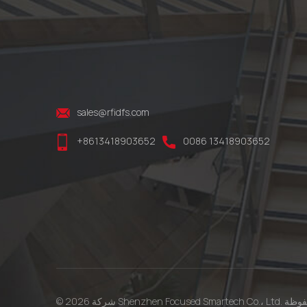
sales@rfidfs.com
+8613418903652
0086 13418903652