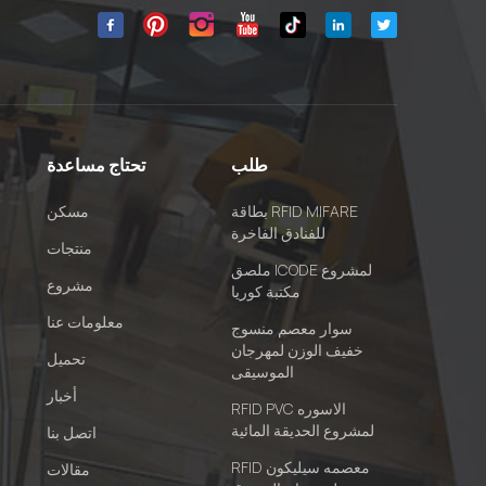
طلب
تحتاج مساعدة
بطاقة RFID MIFARE
مسكن
للفنادق الفاخرة
منتجات
ملصق ICODE لمشروع
مشروع
مكتبة كوريا
معلومات عنا
سوار معصم منسوج
خفيف الوزن لمهرجان
تحميل
الموسيقى
أخبار
RFID PVC الاسوره
لمشروع الحديقة المائية
اتصل بنا
RFID معصمه سيليكون
مقالات