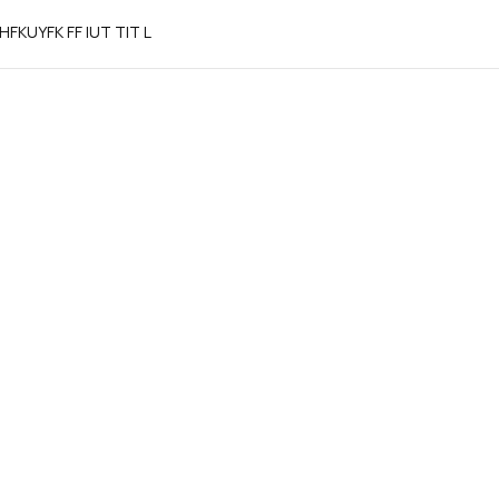
HFKUYFK FF IUT TIT L