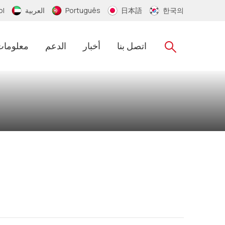
한국의
日本語
Português
العربية
ol
اتصل بنا
أخبار
الدعم
معلومات
سلسلة مفاتيح RFID
RFID الايبوكسي مفتاح العلامة
RFID PVC الاسوره
RFID معصمه سيليكون
RFID النايلون معصمه