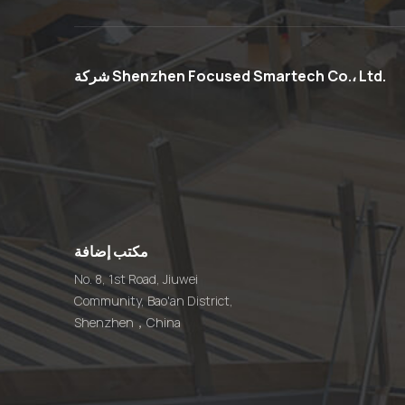
مخصص 13.56 ميجا هرتز
مقاوم للماء الاكريليك
البلاستيك رمز الاستجابة
السريعة NFC القائمة
شركة Shenzhen Focused Smartech Co.، Ltd.
الوقوف
مخصص ذكي 13.56MHz
QR Code Epoxy NFC Pet
Dog ID Tag
مخصص 13.56 ميجا هرتز
رمز الاستجابة السريعة NFC
مكتب إضافة
مطعم الجدول قائمة ملصق
العلامة الشركة المصنعة
No. 8, 1st Road, Jiuwei
Community, Bao'an District,
Shenzhen，China
Touchless QR Code
الشركة المصنعة لعلامة
طلب الطعام الإيبوكسي
NFC الرقمية