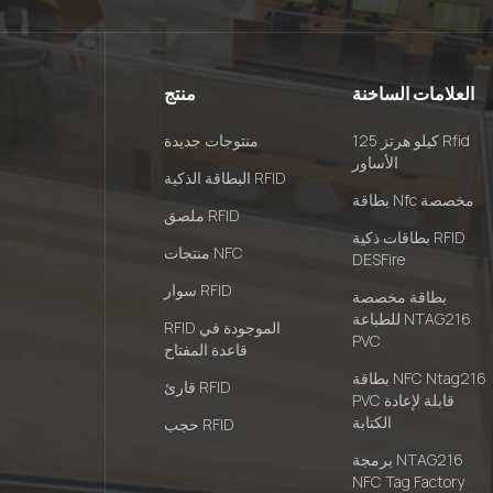
العلامات الساخنة
منتج
125 كيلو هرتز Rfid
منتوجات جديدة
الأساور
البطاقة الذكية RFID
بطاقة Nfc مخصصة
ملصق RFID
بطاقات ذكية RFID
منتجات NFC
DESFire
سوار RFID
بطاقة مخصصة
للطباعة NTAG216
RFID الموجودة في
PVC
قاعدة المفتاح
بطاقة NFC Ntag216
قارئ RFID
PVC قابلة لإعادة
الكتابة
حجب RFID
برمجة NTAG216
NFC Tag Factory