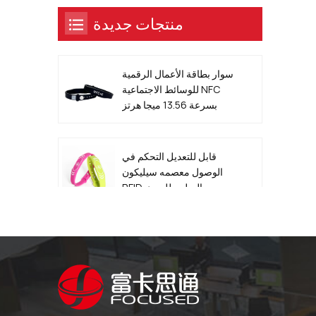
منتجات جديدة
سوار بطاقة الأعمال الرقمية
للوسائط الاجتماعية NFC
بسرعة 13.56 ميجا هرتز
قابل للتعديل التحكم في
الوصول معصمه سيليكون
RFID السلبي للحدث
13.56MHz QR Code
Metal Edge Epoxy NFC
Smart Dog ID Tag