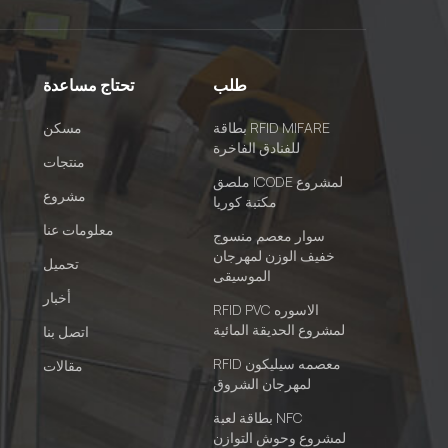
طلب
تحتاج مساعدة
بطاقة RFID MIFARE
مسكن
للفنادق الفاخرة
منتجات
ملصق ICODE لمشروع
مشروع
مكتبة كوريا
معلومات عنا
سوار معصم منسوج
خفيف الوزن لمهرجان
تحميل
الموسيقى
أخبار
RFID PVC الاسوره
لمشروع الحديقة المائية
اتصل بنا
RFID معصمه سيليكون
مقالات
لمهرجان الشروق
بطاقة لعبة NFC
لمشروع وحوش التوازن