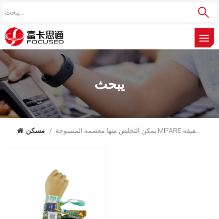
يبحث
يمكن التخلص منها معصمه المنسوجة MIFARE خفيفة C
/
مسكن