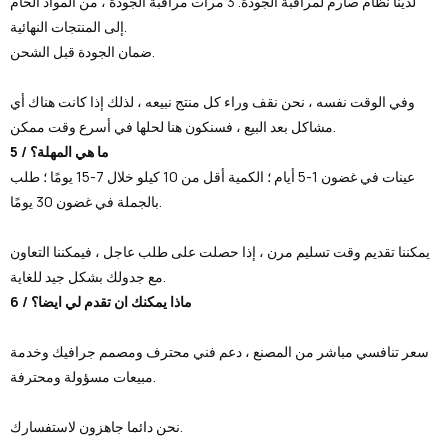
لدينا نظام صارم لمراقبة الجودة. 3 مرات مراقبة الجودة ، من المواد الخام
إلى المنتجات النهائية.
ضمان الجودة قبل الشحن.
وفي الوقت نفسه ، نحن نقف وراء كل منتج نبيعه ، لذلك إذا كانت هناك أي
مشاكل بعد البيع ، فسنكون هنا لحلها في أسرع وقت ممكن.
5 / ما هي المهلة؟
عينات في غضون 1-5 أيام ؛ الكمية أقل من 10 كيلو خلال 7-15 يومًا ؛ طلب
بالجملة في غضون 30 يومًا.
يمكننا تقديم وقت تسليم مرن ، إذا حصلت على طلب عاجل ، فيمكننا التعاون
مع جدولك بشكل جيد للغاية.
6 / ماذا يمكنك ان تقدم لي ايضا؟
سعر تنافسي مباشر من المصنع ، دعم فني محترف ومصمم جرافيك وخدمة
مبيعات مسؤولة ومحترفة.
نحن دائما جاهزون لاستفسارك.