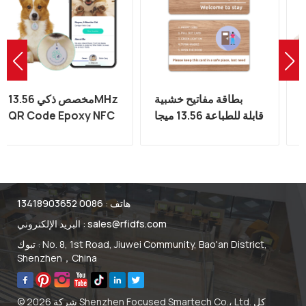
ماء الايبوكسي الذكية
بطاقة مفاتيح خشبية
NFC رمز الاستجابة
قابلة للطباعة 13.56 ميجا
السريعة PET الكلب
هرتز RFID MIFARE
معرف العلامة المصنعة
للتحكم في الوصول
هاتف :
0086 13418903652
sales@rfidfs.com
البريد الإلكتروني :
تبوك : No. 8, 1st Road, Jiuwei Community, Bao'an District,
Shenzhen，China
© 2026 شركة Shenzhen Focused Smartech Co.، Ltd. كل