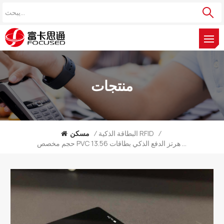
منتجات
/
البطاقة الذكية RFID
/
مسكن
حجم مخصص PVC 13.56 ميجا هرتز الدفع الذكي بطاقات MIFARE DESFire EV1 2K الذكية