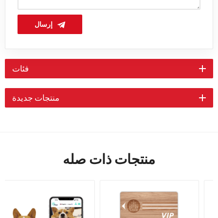
إرسال
فئات
منتجات جديدة
منتجات ذات صله