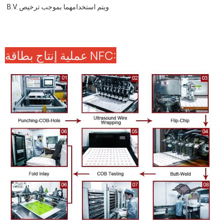
B.V. ويتم استخدامهما بموجب ترخيص
عملية إنتاج بطاقة NFC: