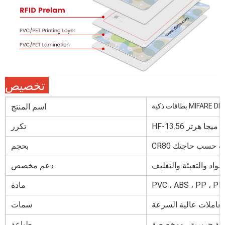
تخصيص:
MIFARE DESFire E
اسم المنتج
HF-13.56 ميجا هرتز
تكرر
لطلب حسب حاجتك
بحجم
دعم مخصص
مادة
عاملات عالية السرعة
سمات
عة حريرية ، ومخصصة
طباعة