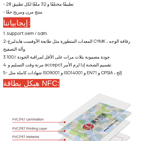
- 28 تطبيقًا مختلفًا و 32 ملفًا لكل تطبيق
- منتج مرن ومريح حقًا
إيجابياتنا:
1. support oem / odm.
2-المعدات المتطورة مثل طابعة الأوفست هايدلبرغ CYMK ، رقاقة الوجه
وآلة التصفيح.
3.100٪ جودة مضمونة بثلاث مرات على الأقل لمراقبة الجودة.
4. مرنة وقت التسليم و accepct تقسيم الشحنة إذا لزم الأمر.
5- شهادات كاملة مثل ISO9001 و ISO14001 و EN71 و CPSIA ، إلخ.
هيكل بطاقة NFC: