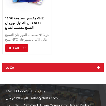
مخصص مطبوعة 13.56MHz
قابل للتعديل مهرجان NFC
النسيج معصمه الصانع
معصمه المهرجان النسيج NFC هو
منتج NFC عالي الأمان للمهرجان
والحدث. سهولة التشغيل / الراحة
DETAIL
السهلة للمستخدم مع العلامة
التجارية المخصصة عالية الوضوح
، يمكن أن تحقق وظيفة التحكم
في الوصول ، وتحديد الهوية ،
فئات
والدفع غير النقدي.
هاتف :
0086 13418903652
sales@rfidfs.com
البريد الإلكتروني :
تبوك : No. 8, 1st Road, Jiuwei Community, Bao'an District,