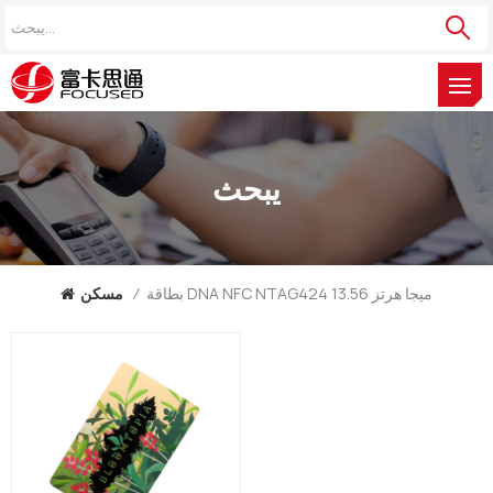
يبحث
بطاقة DNA NFC NTAG424 13.56 ميجا هرتز
/
مسكن