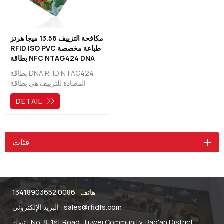
مكافحة التزييف 13.56 ميجا هرتز
RFID ISO PVC طباعة مخصصة
بطاقة NFC NTAG424 DNA
بطاقة DNA RFID NTAG424
المضادة للتزييف هي بطاقة
13.56 ميجا هرتز NTAG424
DETAIL
DNA NFC هي بطاقات شرائح
عالية السلطة ، البيانات الداخلية
ليس من السهل تعديلها ، ستختار
العديد من الشركات الكبيرة
فئات
استخدام مخططها ، بطاقة أنيقة
مقاومة للماء ، بطاقات بدون
تلامس
هاتف :
0086 13418903652
sales@rfidfs.com
البريد الإلكتروني :
تبوك : No. 8, 1st Road, Jiuwei Community, Bao'an District,