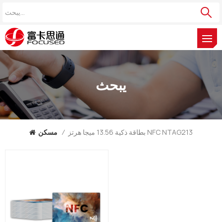
يبحث
بطاقة ذكية 13.56 ميجا هرتز NFC NTAG213
/
مسكن